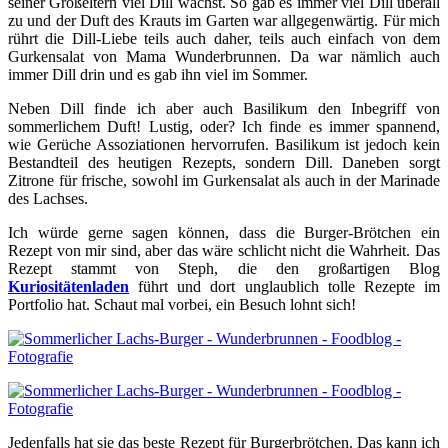
seiner Großeltern viel Dill wächst. So gab es immer viel Dill überall
zu und der Duft des Krauts im Garten war allgegenwärtig. Für mich
rührt die Dill-Liebe teils auch daher, teils auch einfach von dem
Gurkensalat von Mama Wunderbrunnen. Da war nämlich auch
immer Dill drin und es gab ihn viel im Sommer.
Neben Dill finde ich aber auch Basilikum den Inbegriff von
sommerlichem Duft! Lustig, oder? Ich finde es immer spannend,
wie Gerüche Assoziationen hervorrufen. Basilikum ist jedoch kein
Bestandteil des heutigen Rezepts, sondern Dill. Daneben sorgt
Zitrone für frische, sowohl im Gurkensalat als auch in der Marinade
des Lachses.
Ich würde gerne sagen können, dass die Burger-Brötchen ein
Rezept von mir sind, aber das wäre schlicht nicht die Wahrheit. Das
Rezept stammt von Steph, die den großartigen Blog
Kuriositätenladen
führt und dort unglaublich tolle Rezepte im
Portfolio hat. Schaut mal vorbei, ein Besuch lohnt sich!
Jedenfalls hat sie das beste Rezept für Burgerbrötchen. Das kann ich