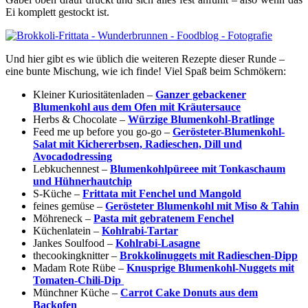
Ei komplett gestockt ist.
Und hier gibt es wie üblich die weiteren Rezepte dieser Runde –
eine bunte Mischung, wie ich finde! Viel Spaß beim Schmökern:
Kleiner Kuriositätenladen –
Ganzer gebackener
Blumenkohl aus dem Ofen mit Kräutersauce
Herbs & Chocolate –
Würzige Blumenkohl-Bratlinge
Feed me up before you go-go –
Gerösteter-Blumenkohl-
Salat mit Kichererbsen, Radieschen, Dill und
Avocadodressing
Lebkuchennest –
Blumenkohlpüreee mit Tonkaschaum
und Hühnerhautchip
S-Küche –
Frittata mit Fenchel und Mangold
feines gemüse –
Gerösteter Blumenkohl mit Miso & Tahin
Möhreneck –
Pasta mit gebratenem Fenchel
Küchenlatein –
Kohlrabi-Tartar
Jankes Soulfood –
Kohlrabi-Lasagne
thecookingknitter –
Brokkolinuggets mit Radieschen-Dipp
Madam Rote Rübe –
Knusprige Blumenkohl-Nuggets mit
Tomaten-Chili-Dip
Münchner Küche –
Carrot Cake Donuts aus dem
Backofen