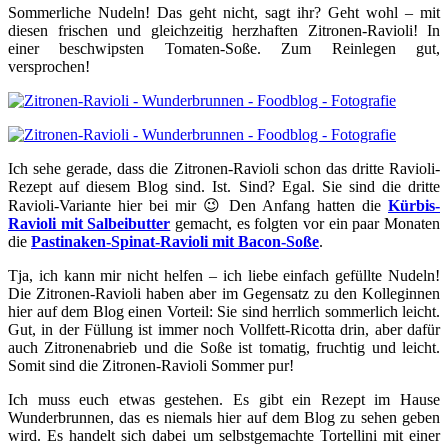
Sommerliche Nudeln! Das geht nicht, sagt ihr? Geht wohl – mit
diesen frischen und gleichzeitig herzhaften Zitronen-Ravioli! In
einer beschwipsten Tomaten-Soße. Zum Reinlegen gut,
versprochen!
Ich sehe gerade, dass die Zitronen-Ravioli schon das dritte Ravioli-
Rezept auf diesem Blog sind. Ist. Sind? Egal. Sie sind die dritte
Ravioli-Variante hier bei mir 😉 Den Anfang hatten die
Kürbis-
Ravioli mit Salbeibutter
gemacht, es folgten vor ein paar Monaten
die
Pastinaken-Spinat-Ravioli mit Bacon-Soße
.
Tja, ich kann mir nicht helfen – ich liebe einfach gefüllte Nudeln!
Die Zitronen-Ravioli haben aber im Gegensatz zu den Kolleginnen
hier auf dem Blog einen Vorteil: Sie sind herrlich sommerlich leicht.
Gut, in der Füllung ist immer noch Vollfett-Ricotta drin, aber dafür
auch Zitronenabrieb und die Soße ist tomatig, fruchtig und leicht.
Somit sind die Zitronen-Ravioli Sommer pur!
Ich muss euch etwas gestehen. Es gibt ein Rezept im Hause
Wunderbrunnen, das es niemals hier auf dem Blog zu sehen geben
wird. Es handelt sich dabei um selbstgemachte Tortellini mit einer