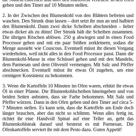
geben und den Timer auf 10 Minuten stellen.
2. In der Zwischen den Blumenkohl von den Blättern befreien und
waschen. Den Strunk dran lassen – dort setzt ihr nun an und halbiert
den Blumenkohl. Dann zwei dicke Scheiben abschneiden – lieber
etwas dicker als zu dünn! Der Strunk hält die Scheiben zusammen.
Die übrigen Röschen ablösen. 250 g abwiegen und in einen Food
Processor geben und mit ein paar Stößen zerkleinern, sodass die
Menge aussieht wie Couscous. Eventuell müsst ihr diesen Vorgang
wiederholen, weil nicht alles in den Food Processor passt. Dann die
Blumenkohl-Masse in eine Schüssel geben und mit den Mandeln,
dem Parmesan und dem Olivenöl vermengen. Mit Salz und Pfeffer
abschmecken. Eventuell müsst ihr etwas Öl zugeben, um eine
cremigere Konsistenz zu bekommen.
3. Wenn die Kartoffeln 10 Minuten im Ofen waren, erhitzt ihr etwas
Öl in einer Pfanne. Die Blumenkohlscheiben hineingeben und von
beiden Seiten anbraten, dass sie Farbe bekommen. Mit Salz und
Pfeffer würzen. Dann in den Ofen geben und den Timer auf circa 5-
7 Minuten stellen. Es kann sein, dass die Kartoffeln am Ende doch
länger brauchen, aber das nicht so schlimm. Wenn alles fertig ist,
richtet ihr eine Handvoll Spinat auf eine Teller an, gebt das
Blumenkohlsteak darauf und bestreut es mit Parmesan. Die
Ofenkartoffeln serviert ihr mit dem Pesto dazu. Guten Appetit!