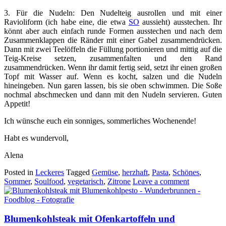
3. Für die Nudeln: Den Nudelteig ausrollen und mit einer
Ravioliform (ich habe eine, die etwa
SO
aussieht) ausstechen. Ihr
könnt aber auch einfach runde Formen ausstechen und nach dem
Zusammenklappen die Ränder mit einer Gabel zusammendrücken.
Dann mit zwei Teelöffeln die Füllung portionieren und mittig auf die
Teig-Kreise setzen, zusammenfalten und den Rand
zusammendrücken. Wenn ihr damit fertig seid, setzt ihr einen großen
Topf mit Wasser auf. Wenn es kocht, salzen und die Nudeln
hineingeben. Nun garen lassen, bis sie oben schwimmen. Die Soße
nochmal abschmecken und dann mit den Nudeln servieren. Guten
Appetit!
Ich wünsche euch ein sonniges, sommerliches Wochenende!
Habt es wundervoll,
Alena
Posted in
Leckeres
Tagged
Gemüse
,
herzhaft
,
Pasta
,
Schönes
,
Sommer
,
Soulfood
,
vegetarisch
,
Zitrone
Leave a comment
Blumenkohlsteak mit Ofenkartoffeln und