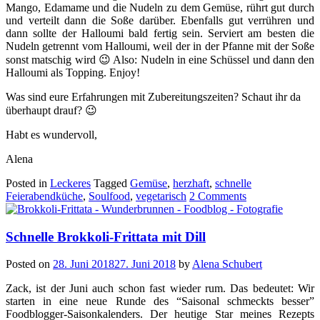
Mango, Edamame und die Nudeln zu dem Gemüse, rührt gut durch
und verteilt dann die Soße darüber. Ebenfalls gut verrühren und
dann sollte der Halloumi bald fertig sein. Serviert am besten die
Nudeln getrennt vom Halloumi, weil der in der Pfanne mit der Soße
sonst matschig wird 😉 Also: Nudeln in eine Schüssel und dann den
Halloumi als Topping. Enjoy!
Was sind eure Erfahrungen mit Zubereitungszeiten? Schaut ihr da
überhaupt drauf? 😉
Habt es wundervoll,
Alena
Posted in
Leckeres
Tagged
Gemüse
,
herzhaft
,
schnelle
Feierabendküche
,
Soulfood
,
vegetarisch
2 Comments
Schnelle Brokkoli-Frittata mit Dill
Posted on
28. Juni 2018
27. Juni 2018
by
Alena Schubert
Zack, ist der Juni auch schon fast wieder rum. Das bedeutet: Wir
starten in eine neue Runde des “Saisonal schmeckts besser”
Foodblogger-Saisonkalenders. Der heutige Star meines Rezepts