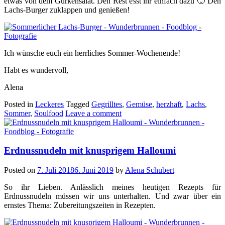
etwas von dem Gurkensalat. Den Rest esst ihr einfach dazu 🙂 Den
Lachs-Burger zuklappen und genießen!
Ich wünsche euch ein herrliches Sommer-Wochenende!
Habt es wundervoll,
Alena
Posted in
Leckeres
Tagged
Gegrilltes
,
Gemüse
,
herzhaft
,
Lachs
,
Sommer
,
Soulfood
Leave a comment
Erdnussnudeln mit knusprigem Halloumi
Posted on
7. Juli 2018
6. Juni 2019
by
Alena Schubert
So ihr Lieben. Anlässlich meines heutigen Rezepts für
Erdnussnudeln müssen wir uns unterhalten. Und zwar über ein
ernstes Thema: Zubereitungszeiten in Rezepten.