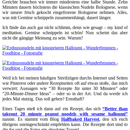
Gerichte brauchen wir immer mindestens eine halbe Stunde. Zehn
Minuten dauern höchstens die klassischen Nudeln Bolognese, wenn
wir unsere frisch gekocht eingefrorene Bolognese nehmen. Alles,
was mit Gemüse schnippeln zusammenhängt, dauert länger.
Ich finde das auch gar nicht schlimm, denn wie gesagt – my kind of
meditation. Gemüse schnippeln ist schön! Nun scheint das aber
nicht die gängige Meinung zu sein. Warum?
Weil ich bei meinen häufigen Streifzügen durchs Internet und Seiten
wie Pinterest oder andere Rezeptseiten oft auf etwas stoße, das mich
verwirrt: Aussagen wie “30 Rezepte für unter 30 Minuten” oder
“20-Minute-Dinner Ideas” – oder so in der Art. Und da werde ich
jedes Mal stutzig. Das soll gehen? Ernsthaft?
Eines Tages stieß ich dann auf ein Rezept, das sich
“Better than
takeout 20 minute peanut noodels with sesame halloumi”
nannte. Es stammt vom Blog
Halfbaked Harvest
, den ich euch
übrigens uneingeschränkt empfehlen kann. Die Rezepte dort sind
to
die for
und die Fotos ein absoluter Traum!