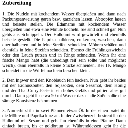
Zubereitung
1. Die Nudeln mit kochendem Wasser übergießen und dann nach
Packungsanweisung garen bzw. garziehen lassen. Abtropfen lassen
und beiseite stellen. Die Edamame mit kochendem Wasser
übergießen und etwa eine Minute köcheln. Sie sind schnell gar. Nun
gehts ans Schnippeln: Der Halloumi wird gewürfelt und ebenfalls
beiseite gestellt. Die Paprika halbieren, entkernen, waschen, dann
quer halbieren und in feine Streifen schneiden. Möhren schälen und
ebenfalls in feine Streifen schneiden. Ebenso die Frühlingszwiebeln
oder den Lauch putzen und in Ringe schneiden. Wenn ihr eine
frische Mango habt (die unbedingt reif sein sollte und möglichst
weich), dann ebenfalls in kleine Stücke schneiden. Bei TK-Mango
schneidet ihr die Würfel noch ein bisschen klein.
2. Den Ingwer und den Knoblauch fein hacken. Nun gebt ihr beides
mit der Erdnussbutter, den Sojasoßen, dem Sesamöl, dem Honig
und der Thai-Curry-Paste in ein hohes Gefäß und püriert alles gut
durch. Dann gebt ihr etwa 50 ml Wasser dazu – die Soße sollte eine
sämige Konsistenz bekommen.
3. Nun erhitzt ihr in zwei Pfannen etwas Öl. In der einen bratet ihr
die Möhre und Paprika kurz an. In der Zwischenzeit bestreut ihr den
Halloumi mit Sesam und gebt ihn ebenfalls in eine Pfanne. Dann
einfach braten, bis er goldbraun ist. Währenddessen gebt ihr die