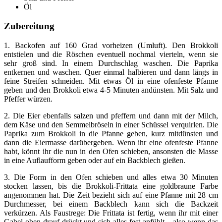
Öl
Zubereitung
1. Backofen auf 160 Grad vorheizen (Umluft). Den Brokkoli
entstielen und die Röschen eventuell nochmal vierteln, wenn sie
sehr groß sind. In einem Durchschlag waschen. Die Paprika
entkernen und waschen. Quer einmal halbieren und dann längs in
feine Streifen schneiden. Mit etwas Öl in eine ofenfeste Pfanne
geben und den Brokkoli etwa 4-5 Minuten andünsten. Mit Salz und
Pfeffer würzen.
2. Die Eier ebenfalls salzen und pfeffern und dann mit der Milch,
dem Käse und den Semmelbröseln in einer Schüssel verquirlen. Die
Paprika zum Brokkoli in die Pfanne geben, kurz mitdünsten und
dann die Eiermasse darübergeben. Wenn ihr eine ofenfeste Pfanne
habt, könnt ihr die nun in den Ofen schieben, ansonsten die Masse
in eine Auflaufform geben oder auf ein Backblech gießen.
3. Die Form in den Ofen schieben und alles etwa 30 Minuten
stocken lassen, bis die Brokkoli-Frittata eine goldbraune Farbe
angenommen hat. Die Zeit bezieht sich auf eine Pfanne mit 28 cm
Durchmesser, bei einem Backblech kann sich die Backzeit
verkürzen. Als Faustrege: Die Frittata ist fertig, wenn ihr mit einer
Gabel oben drauf drückt und sich alles fest anfühlt – also wenn das