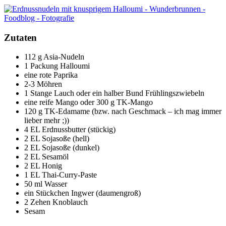
Zutaten
112 g Asia-Nudeln
1 Packung Halloumi
eine rote Paprika
2-3 Möhren
1 Stange Lauch oder ein halber Bund Frühlingszwiebeln
eine reife Mango oder 300 g TK-Mango
120 g TK-Edamame (bzw. nach Geschmack – ich mag immer
lieber mehr ;))
4 EL Erdnussbutter (stückig)
2 EL Sojasoße (hell)
2 EL Sojasoße (dunkel)
2 EL Sesamöl
2 EL Honig
1 EL Thai-Curry-Paste
50 ml Wasser
ein Stückchen Ingwer (daumengroß)
2 Zehen Knoblauch
Sesam