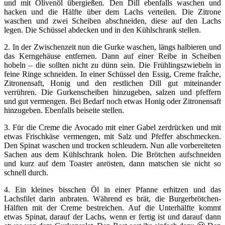
und mit Olivenöl übergießen. Den Dill ebenfalls waschen und
hacken und die Hälfte über dem Lachs verteilen. Die Zitrone
waschen und zwei Scheiben abschneiden, diese auf den Lachs
legen. Die Schüssel abdecken und in den Kühlschrank stellen.
2. In der Zwischenzeit nun die Gurke waschen, längs halbieren und
das Kerngehäuse entfernen. Dann auf einer Reibe in Scheiben
hobeln – die sollten nicht zu dünn sein. Die Frühlingszwiebeln in
feine Ringe schneiden. In einer Schüssel den Essig, Creme fraîche,
Zitronensaft, Honig und den restlichen Dill gut miteinander
verrühren. Die Gurkenscheiben hinzugeben, salzen und pfeffern
und gut vermengen. Bei Bedarf noch etwas Honig oder Zitronensaft
hinzugeben. Ebenfalls beiseite stellen.
3. Für die Creme die Avocado mit einer Gabel zerdrücken und mit
etwas Frischkäse vermengen, mit Salz und Pfeffer abschmecken.
Den Spinat waschen und trocken schleudern. Nun alle vorbereiteten
Sachen aus dem Kühlschrank holen. Die Brötchen aufschneiden
und kurz auf dem Toaster anrösten, dann matschen sie nicht so
schnell durch.
4. Ein kleines bisschen Öl in einer Pfanne erhitzen und das
Lachsfilet darin anbraten. Während es brät, die Burgerbrötchen-
Hälften mit der Creme bestreichen. Auf die Unterhälfte kommt
etwas Spinat, darauf der Lachs, wenn er fertig ist und darauf dann