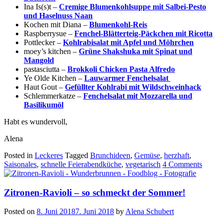
Ina Is(s)t –
Cremige Blumenkohlsuppe mit Salbei-Pesto
und Haselnuss Naan
Kochen mit Diana –
Blumenkohl-Reis
Raspberrysue –
Fenchel-Blätterteig-Päckchen mit Ricotta
Pottlecker –
Kohlrabisalat mit Apfel und Möhrchen
moey’s kitchen –
Grüne Shakshuka mit Spinat und
Mangold
pastasciutta –
Brokkoli Chicken Pasta Alfredo
Ye Olde Kitchen –
Lauwarmer Fenchelsalat
Haut Gout –
Gefüllter Kohlrabi mit Wildschweinhack
Schlemmerkatze –
Fenchelsalat mit Mozzarella und
Basilikumöl
Habt es wundervoll,
Alena
Posted in
Leckeres
Tagged
Brunchideen
,
Gemüse
,
herzhaft
,
Saisonales
,
schnelle Feierabendküche
,
vegetarisch
4 Comments
Zitronen-Ravioli – so schmeckt der Sommer!
Posted on
8. Juni 2018
7. Juni 2018
by
Alena Schubert