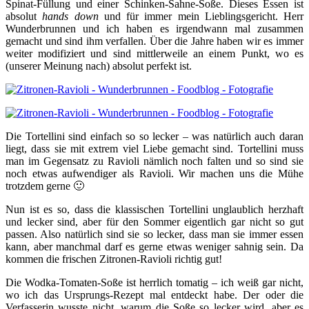
Spinat-Füllung und einer Schinken-Sahne-Soße. Dieses Essen ist
absolut
hands down
und für immer mein Lieblingsgericht. Herr
Wunderbrunnen und ich haben es irgendwann mal zusammen
gemacht und sind ihm verfallen. Über die Jahre haben wir es immer
weiter modifiziert und sind mittlerweile an einem Punkt, wo es
(unserer Meinung nach) absolut perfekt ist.
Die Tortellini sind einfach so so lecker – was natürlich auch daran
liegt, dass sie mit extrem viel Liebe gemacht sind. Tortellini muss
man im Gegensatz zu Ravioli nämlich noch falten und so sind sie
noch etwas aufwendiger als Ravioli. Wir machen uns die Mühe
trotzdem gerne 🙂
Nun ist es so, dass die klassischen Tortellini unglaublich herzhaft
und lecker sind, aber für den Sommer eigentlich gar nicht so gut
passen. Also natürlich sind sie so lecker, dass man sie immer essen
kann, aber manchmal darf es gerne etwas weniger sahnig sein. Da
kommen die frischen Zitronen-Ravioli richtig gut!
Die Wodka-Tomaten-Soße ist herrlich tomatig – ich weiß gar nicht,
wo ich das Ursprungs-Rezept mal entdeckt habe. Der oder die
Verfasserin wusste nicht, warum die Soße so lecker wird, aber es