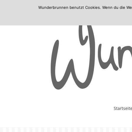
Wunderbrunnen benutzt Cookies. Wenn du die Websi
Skip
Startseit
to
content